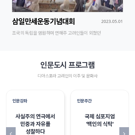
삼일만세운동기념대회
2023.05.01
조국의 독립을 염원하며 연해주 고려인들이 외쳤던
“대한독립만세” 우리가 기억해야 할 ...
인문도시 프로그램
디아스포라 고려인의 이주 및 문화사
인문강좌
인문주간
사실주의 연극에서
국제 심포지엄
민중과 자유를
'백인의 식탁'
성찰하다