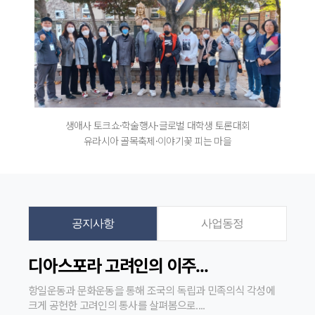
생애사 토크쇼·학술행사·글로벌 대학생 토론대회
유라시아 골목축제·이야기꽃 피는 마을
공지사항
사업동정
디아스포라 고려인의 이주...
항일운동과 문화운동을 통해 조국의 독립과 민족의식 각성에
크게 공헌한 고려인의 통사를 살펴봄으로....