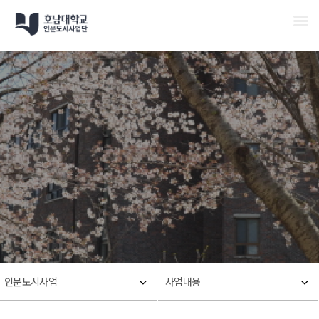
Men
Skip
to
main
content
인문도시사업
사업내용