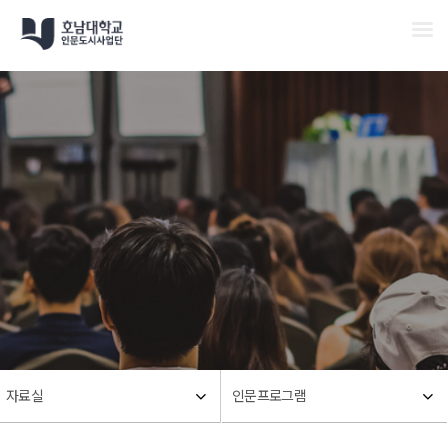
Men
Skip
to
main
content
자료실
인문프로그램