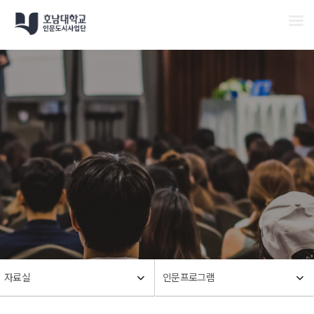
Men
Skip
to
main
content
자료실
인문프로그램