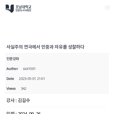
Men
Skip
to
main
content
사실주의 연극에서 민중과 자유를 성찰하다
인문강좌
Author
siot1001
Date
2023-05-01 21:01
Views
342
강사
:
김길수
일정
:
2024. 09. 26.